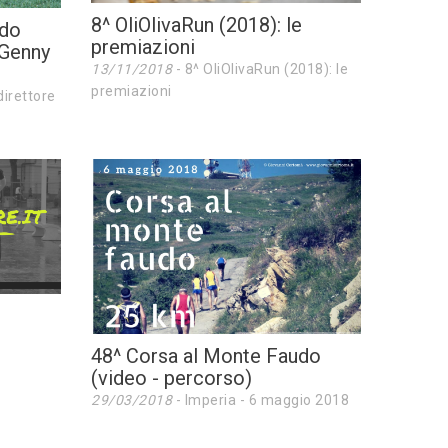
8^ OliOlivaRun (2018): le
udo
premiazioni
 Genny
13/11/2018
- 8^ OliOlivaRun (2018): le
premiazioni
direttore
48^ Corsa al Monte Faudo
(video - percorso)
29/03/2018
- Imperia - 6 maggio 2018