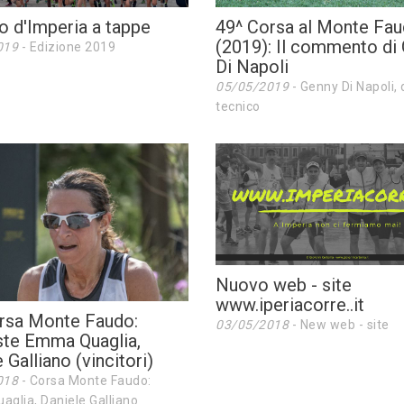
ro d'Imperia a tappe
49^ Corsa al Monte Fa
(2019): Il commento di
019
- Edizione 2019
Di Napoli
05/05/2019
- Genny Di Napoli, 
tecnico
Nuovo web - site
www.iperiacorre..it
rsa Monte Faudo:
03/05/2018
- New web - site
iste Emma Quaglia,
 Galliano (vincitori)
018
- Corsa Monte Faudo:
glia, Daniele Galliano