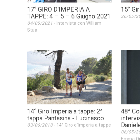
17° GIRO D'IMPERIA A
15° Gi
TAPPE: 4 – 5 – 6 Giugno 2021
26/05/2
04/05/2021
- Intervista con William
Stua
14° Giro Imperia a tappe: 2^
48^ Co
tappa Pantasina - Lucinasco
interv
Daniele
03/06/2018
- 14° Giro d'Imperia a tappe
06/05/2
Emma Qua