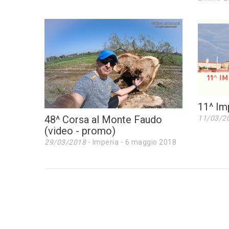
11^ Im
48^ Corsa al Monte Faudo
11/03/2
(video - promo)
29/03/2018
- Imperia - 6 maggio 2018