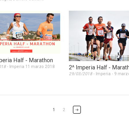
peria Half - Marathon
2^ Imperia Half - Marat
018
- Imperia 11 marzo 2018
29/03/2018
- Imperia - 9 marz
1
2