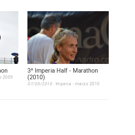
hon
3^ Imperia Half - Marathon
(2010)
o 2009
07/03/2010
- Imperia - marzo 2010